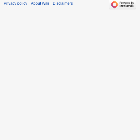
Privacy policy
About Wiki
Disclaimers